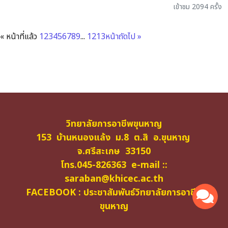
เข้าชม 2094 ครั้ง
« หน้าที่แล้ว
1
2
3
4
5
6
7
8
9
...
12
13
หน้าถัดไป »
วิทยาลัยการอาชีพขุนหาญ
153 บ้านหนองแล้ง ม.8 ต.สิ อ.ขุนหาญ
จ.ศรีสะเกษ 33150
โทร.045-826363 e-mail ::
saraban@khicec.ac.th
FACEBOOK : ประชาสัมพันธ์วิทยาลัยการอาชีพ
ขุนหาญ