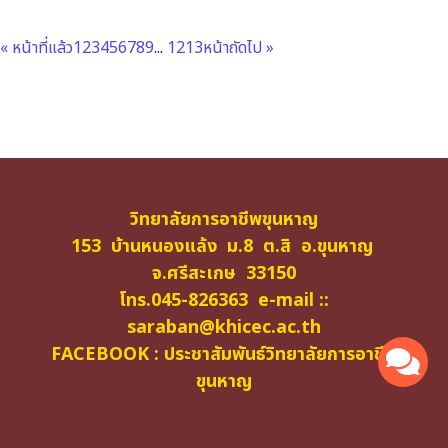
« หน้าที่แล้ว
1
2
3
4
5
6
7
8
9
...
12
13
หน้าถัดไป »
วิทยาลัยการอาชีพขุนหาญ
153 บ้านหนองแล้ง ม.8 ต.สิ อ.ขุนหาญ
จ.ศรีสะเกษ 33150
โทร.045-826363 e-mail ::
saraban@khicec.ac.th
FACEBOOK : ประชาสัมพันธ์วิทยาลัยการอาชีพ
ขุนหาญ