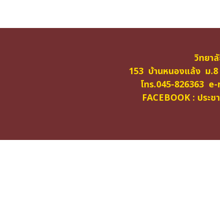
วิทยาล
153 บ้านหนองแล้ง ม.8
โทร.045-826363 e-m
FACEBOOK : ประชาสั