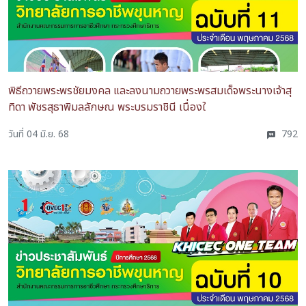
พิธีถวายพระพรชัยมงคล และลงนามถวายพระพรสมเด็จพระนางเจ้าสุ
ทิดา พัชรสุธาพิมลลักษณ พระบรมราชินี เนื่องใ
วันที่ 04 มิ.ย. 68
792