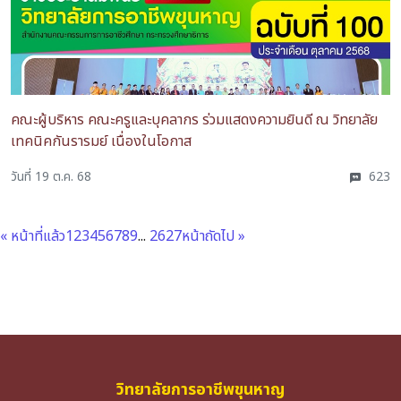
คณะผู้บริหาร คณะครูและบุคลากร ร่วมแสดงความยินดี ณ วิทยาลัย
เทคนิคกันรารมย์ เนื่องในโอกาส
วันที่ 19 ต.ค. 68
623
« หน้าที่แล้ว
1
2
3
4
5
6
7
8
9
...
26
27
หน้าถัดไป »
วิทยาลัยการอาชีพขุนหาญ