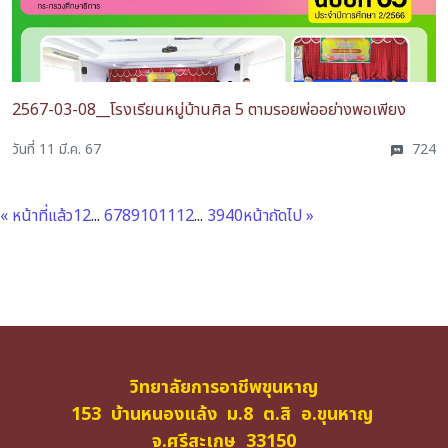
2567-03-08__โรงเรียนหมู่บ้านศิล 5 ตามรอยพ่ออย่างพอเพียง
วันที่ 11 มี.ค. 67
724
« หน้าที่แล้ว
1
2
...
6
7
8
9
10
11
12
...
39
40
หน้าถัดไป »
วิทยาลัยการอาชีพขุนหาญ
153 บ้านหนองแล้ง ม.8 ต.สิ อ.ขุนหาญ
จ.ศรีสะเกษ 33150