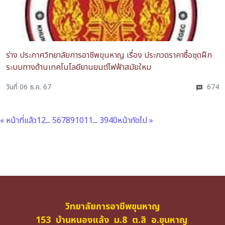
ร่าง ประกาศวิทยาลัยการอาชีพขุนหาญ เรื่อง ประกวดราคาซื้อชุดฝึก
ระบบทางด้านเทคโนโลยียานยนต์ไฟฟ้าสมัยใหม
วันที่ 06 ธ.ค. 67
674
« หน้าที่แล้ว
1
2
...
5
6
7
8
9
10
11
...
39
40
หน้าถัดไป »
วิทยาลัยการอาชีพขุนหาญ
153 บ้านหนองแล้ง ม.8 ต.สิ อ.ขุนหาญ