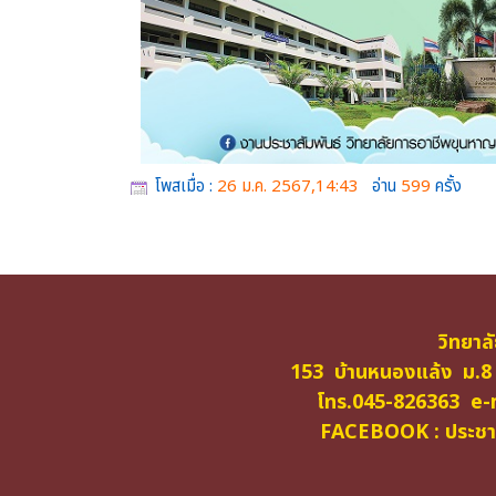
โพสเมื่อ :
26 ม.ค. 2567,14:43
อ่าน
599
ครั้ง
วิทยาล
153 บ้านหนองแล้ง ม.8
โทร.045-826363 e-m
FACEBOOK : ประชาสั