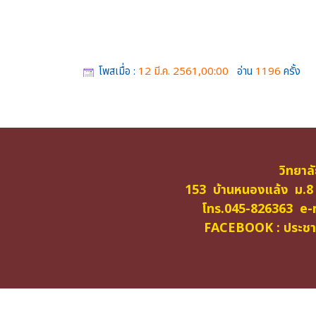
โพสเมื่อ :
12 มี.ค. 2561,00:00
อ่าน
1196
ครั้ง
วิทยาล
153 บ้านหนองแล้ง ม.8
โทร.045-826363 e-m
FACEBOOK : ประชาสั