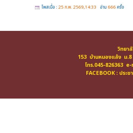
โพสเมื่อ :
25 ก.พ. 2569,14:33
อ่าน
666
ครั้ง
วิทยาล
153 บ้านหนองแล้ง ม.8
โทร.045-826363 e-m
FACEBOOK : ประชาสั