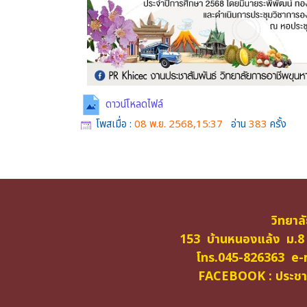
ดาวน์โหลดไฟล์
โพสเมื่อ :
08 พ.ย. 2568,15:37
อ่าน
383
ครั้ง
วิทยาล
153 บ้านหนองแล้ง ม.8
โทร.045-826363 e-m
FACEBOOK : ประชาสั