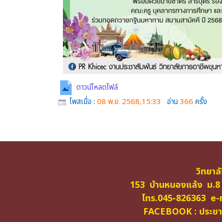
ดาวน์โหลดไฟล์
โพสเมื่อ :
08 พ.ย. 2568,15:33
อ่าน
366
ครั้ง
วิทยาล
153 บ้านหนองแล้ง ม.8
โทร.045-826363 e-m
FACEBOOK : ประชาสั