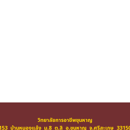
วิทยาลัยการอาชีพขุนหาญ
153 บ้านหนองแล้ง ม.8 ต.สิ อ.ขุนหาญ จ.ศรีสะเกษ 3315