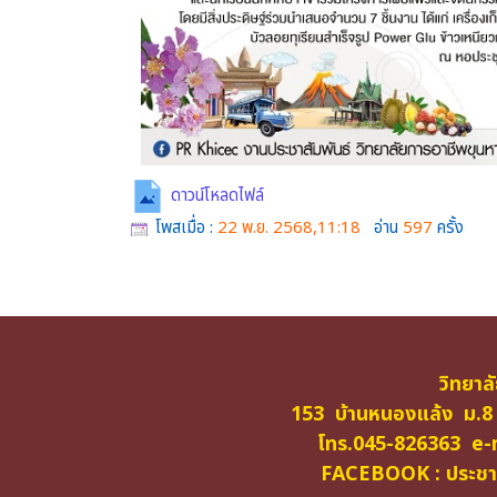
ดาวน์โหลดไฟล์
โพสเมื่อ :
22 พ.ย. 2568,11:18
อ่าน
597
ครั้ง
วิทยาล
153 บ้านหนองแล้ง ม.8
โทร.045-826363 e-m
FACEBOOK : ประชาสั