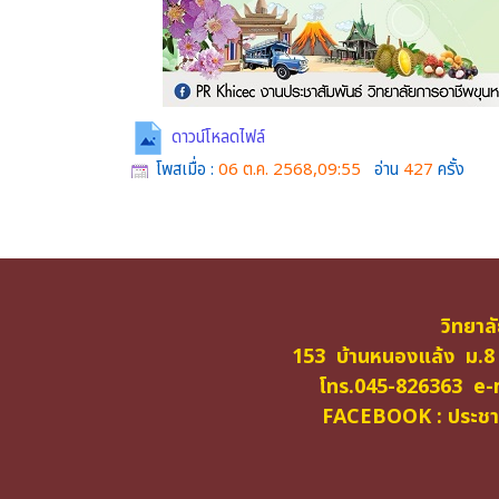
ดาวน์โหลดไฟล์
โพสเมื่อ :
06 ต.ค. 2568,09:55
อ่าน
427
ครั้ง
วิทยาล
153 บ้านหนองแล้ง ม.8
โทร.045-826363 e-m
FACEBOOK : ประชาสั