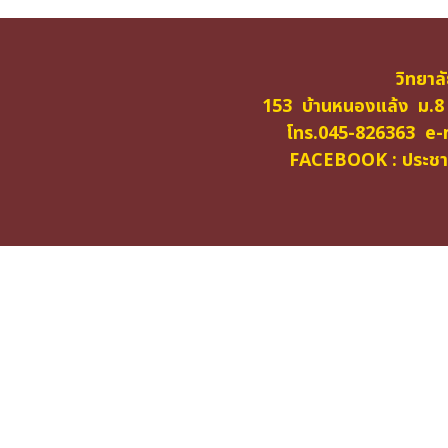
วิทยาล
153 บ้านหนองแล้ง ม.8
โทร.045-826363 e-m
FACEBOOK : ประชาสั