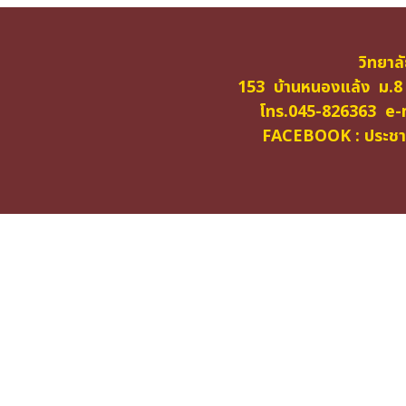
วิทยาล
153 บ้านหนองแล้ง ม.8
โทร.045-826363 e-m
FACEBOOK : ประชาสั