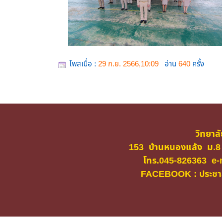
โพสเมื่อ :
29 ก.ย. 2566,10:09
อ่าน
640
ครั้ง
วิทยาล
153 บ้านหนองแล้ง ม.8
โทร.045-826363 e-m
FACEBOOK : ประชาสั