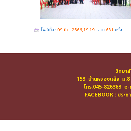
โพสเมื่อ :
09 มิ.ย. 2566,19:19
อ่าน
631
ครั้ง
วิทยาล
153 บ้านหนองแล้ง ม.8
โทร.045-826363 e-m
FACEBOOK : ประชาสั