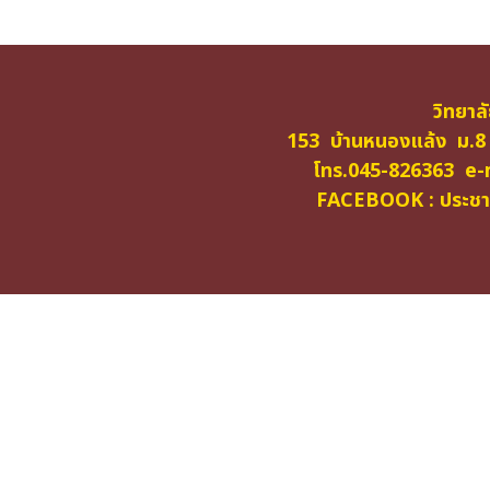
วิทยาล
153 บ้านหนองแล้ง ม.8
โทร.045-826363 e-m
FACEBOOK : ประชาสั